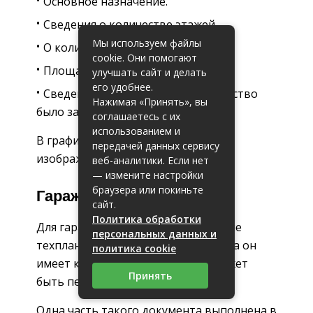
Основное назначение.
Сведения о количестве этажей.
Мы используем файлы
О количествах квартир.
cookie. Они помогают
Площадь.
улучшать сайт и делать
его удобнее.
Сведения о дате, когда строительство
Нажимая «Принять», вы
было завершено.
соглашаетесь с их
использованием и
В графическом разделе инженер
передачей данных сервису
изображает дом в виде чертежа.
веб-аналитики. Если нет
— измените настройки
браузера или покиньте
Гаража
сайт.
Политика обработки
Для гаража необходимо составление
персональных данных и
техплана только в том случае, когда он
политика cookie
имеет капитальные стены и не может
Принять
быть перенесен в другое место.
Одна часть такого документа выполнена в