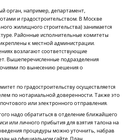
й орган, например, департамент,
тами и градостроительством. В Москве
ьного жилищного строительства) занимается
ктуре. Районные исполнительные комитеты
икреплены к местной администрации.
лениях возлагают соответствующие
ет. Вышеперечисленные подразделения
очиями по вынесению решения о
митет по градостроительству осуществляется
елем по нотариальной доверенности. Также это
почтового или электронного отправления.
того надо обратиться в отделение ближайшего
си или личного прибытия для взятия талона на
роведения процедуры можно уточнить, набрав
азан на официальном сайте. План