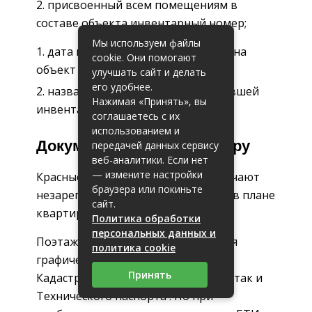
присвоенный всем помещениям в
составе объекта инвентарный номер;
Мы используем файлы
дата последнего выхода техника на
cookie. Они помогают
объект для замеров;
улучшать сайт и делать
его удобнее.
название организации, проводившей
Нажимая «Принять», вы
инвентаризацию.
соглашаетесь с их
использованием и
Документы БТИ на квартиру
передачей данных сервису
веб-аналитики. Если нет
— измените настройки
Красные линии на «поэтажке» означают
браузера или покиньте
незарегистрированные изменения в плане
сайт.
квартиры.
Политика обработки
персональных данных и
Поэтажный план квартиры является
политика cookie
графическим приложением как
Принять
Кадастрового паспорта квартиры , так и
Технического паспорта . Но при