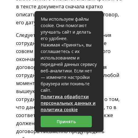
в тексте документа сначала кратко
описать заключенный трудовой договор,
Мы используем файлы
его дату и условия.
cookie. Они помогают
улучшать сайт и делать
Следует заметить, что для увольнения
его удобнее.
сотрудника на испытательном сроке
Нажимая «Принять», вы
совсем не обязательно ждать полного
соглашаетесь с их
использованием и
окончания испытания, расторгнуть
передачей данных сервису
договор по причине несоответствия
веб-аналитики. Если нет
сотрудника работодатель может в любой
— измените настройки
момент, главное соблюсти
браузера или покиньте
сайт.
вышеуказанные условия. Если же
Политика обработки
сотрудник сам принимает решение о том,
персональных данных и
что данная работа ему не подходит, то в
политика cookie
соответствии со ст.71 кодекса он также
Принять
должен за три дня до расторжения
договора письменно предупредить