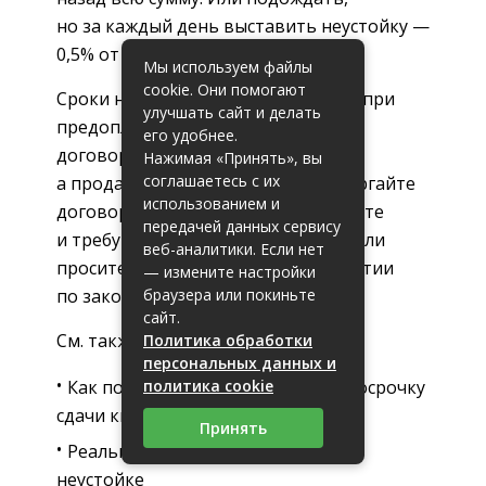
но за каждый день выставить неустойку —
0,5% от предоплаты.
Мы используем файлы
cookie. Они помогают
Сроки нужно соблюдать не только при
улучшать сайт и делать
предоплате, но и в случае с любым
его удобнее.
договором. Если вы потребитель,
Нажимая «Принять», вы
соглашаетесь с их
а продавец нарушает сроки, расторгайте
использованием и
договор, заказывайте в другом месте
передачей данных сервису
и требуйте возмещения расходов или
веб-аналитики. Если нет
просите скидку: все это ваши гарантии
— измените настройки
браузера или покиньте
по закону.
сайт.
См. также:
Политика обработки
персональных данных и
политика cookie
Как получить компенсацию за просрочку
сдачи квартиры
Принять
Реальная история о завышенной
неустойке