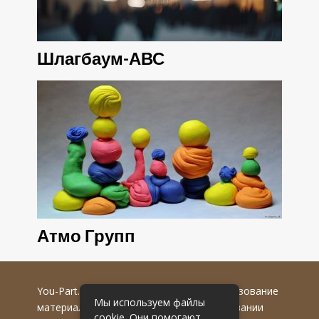
Шлагбаум-АВС
Атмо Групп
You-Part.ru
© 2016-2022 гг. Любое использование
Мы используем файлы
материалов допускается только при указании
cookie. Они помогают