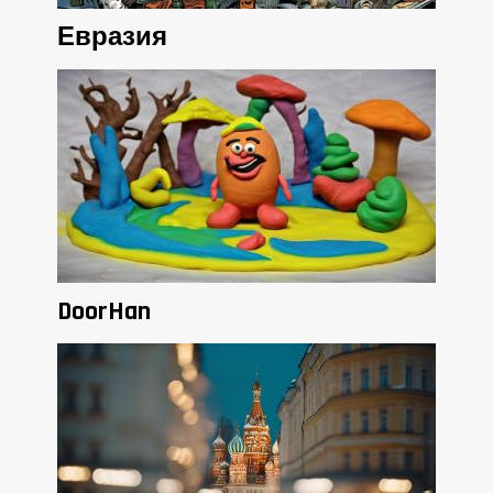
Евразия
DoorHan