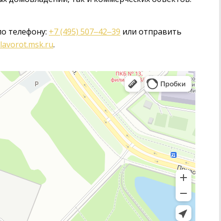
по телефону:
+7 (495) 507‒42‒39
или отправить
lavorot.msk.ru
.