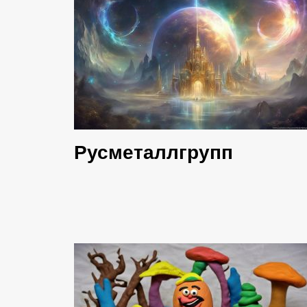
Русметаллгрупп