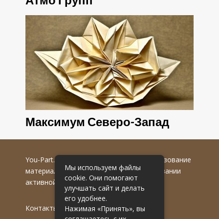
Атмо Групп
Максимум Северо-Запад
You-Part.ru
© 2016-2022 гг. Любое использование
Мы используем файлы
материалов допускается только при указании
cookie. Они помогают
активной гиперссылки на первоисточник.
улучшать сайт и делать
его удобнее.
Контакты
Нажимая «Принять», вы
соглашаетесь с их