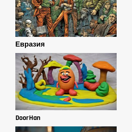
Евразия
DoorHan