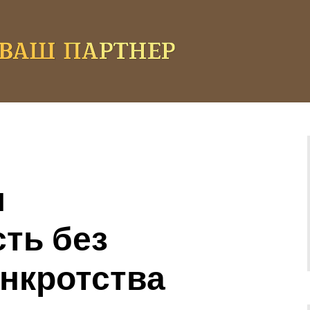
я
ть без
нкротства