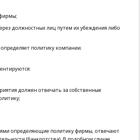
фирмы;
рез должностных лиц путем их убеждения либо
о определяет политику компании.
ентируются:
приятия должен отвечать за собственные
олитику;
иями определяющие политику фирмы, отвечают
тельности (банкротства). В подобном случае