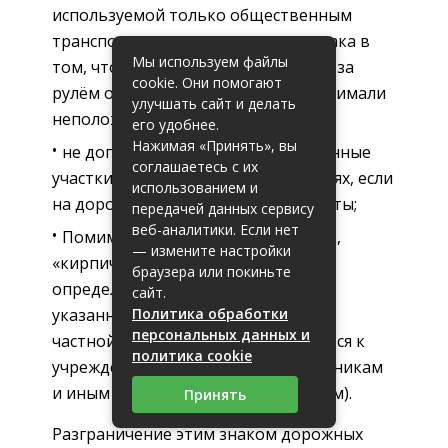
используемой только общественным
транспортом – предназначение знака в
Мы используем файлы
том, чтобы водители, находящиеся за
cookie. Они помогают
рулём обычного транспорта, не занимали
улучшать сайт и делать
неположенную полосу;
его удобнее.
Нажимая «Принять», вы
не допускает въезда на определённые
соглашаетесь с их
участки дороги – актуально в случаях, если
использованием и
на дороге ведутся ремонтные работы;
передачей данных сервису
веб-аналитики. Если нет
Помимо указанных характеристик,
— измените настройки
«кирпич» запрещает въезд на
браузера или покиньте
определённые территории – если
сайт.
указанные территории находятся в
Политика обработки
персональных данных и
частной собственности или относятся к
политика cookie
учреждениям (больницам, поликлиникам
и иным административным зданиям).
Принять
Разграничение этим знаком дорожных