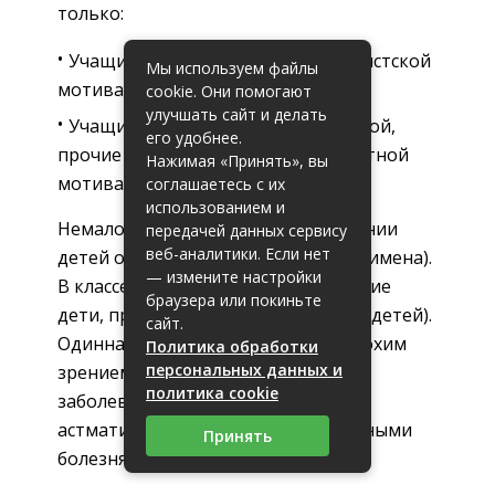
только:
Учащийся 14 обладает коллективистской
Мы используем файлы
мотивацией.
cookie. Они помогают
улучшать сайт и делать
Учащийся 15 – обладает престижной,
его удобнее.
прочие учащиеся обладают личностной
Нажимая «Принять», вы
мотивацией.
соглашаетесь с их
использованием и
Немаловажную помощь в воспитании
передачей данных сервису
веб-аналитики. Если нет
детей осуществляют родители: (их имена).
— измените настройки
В классе существуют часто болеющие
браузера или покиньте
дети, пропускающие уроки: (имена детей).
сайт.
Одиннадцать учащихся класса с плохим
Политика обработки
персональных данных и
зрением, пять – с сердечными
политика cookie
заболеваниями, два аллергика, два
астматика, есть ученики с желудочными
Принять
болезнями.