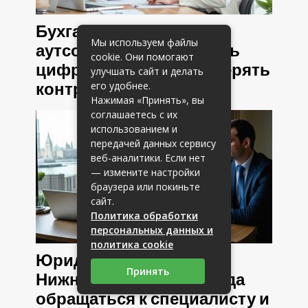
Бухгалтерские услуги
Мы используем файлы
аутсорсинг: как передать
cookie. Они помогают
цифры профи и не потерять
улучшать сайт и делать
его удобнее.
контроль
Нажимая «Принять», вы
соглашаетесь с их
использованием и
передачей данных сервису
веб-аналитики. Если нет
— измените настройки
браузера или покиньте
сайт.
Политика обработки
персональных данных и
политика cookie
Юридические услуги в
Принять
Нижнем Новгороде: когда
обращаться к специалисту и