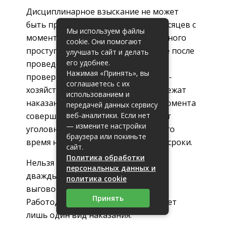
Дисциплинарное взыскание не может
быть применено позднее шести месяцев с
Мы используем файлы
момента совершения дисциплинарного
cookie. Они помогают
проступка. Нарушения, выявленные после
улучшать сайт и делать
его удобнее.
проведения ревизии, аудиторской
Нажимая «Принять», вы
проверки или проверки финансово-
соглашаетесь с их
хозяйственной деятельности, подлежат
использованием и
наказанию не позднее двух лет с момента
передачей данных сервису
веб-аналитики. Если нет
совершения. Если параллельно идет
— измените настройки
уголовное делопроизводство, то его
браузера или покиньте
время не учитывается в указанные сроки.
сайт.
Политика обработки
Нельзя за один проступок наказать
персональных данных и
дважды. Это значит, что объявить
политика cookie
выговор и уволить не получится.
Принять
Работодатель выбирает и применяет
лишь один вид наказания.