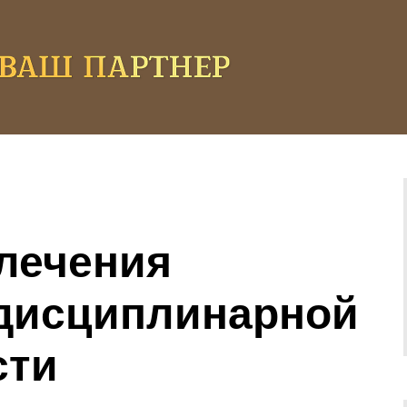
лечения
 дисциплинарной
сти