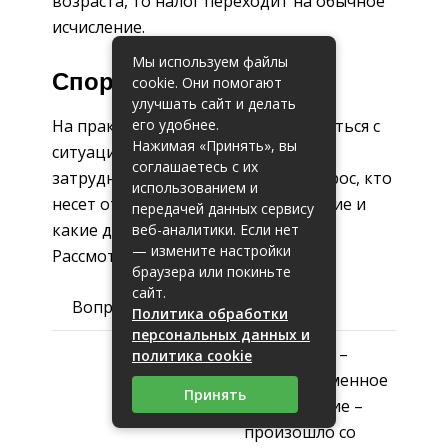
возраста, то налог переходит на обычное
исчисление.
Мы используем файлы
Спорные моменты
cookie. Они помогают
улучшать сайт и делать
его удобнее.
На практике люди иногда сталкиваться с
Нажимая «Принять», вы
ситуациями, которые вызывают
соглашаетесь с их
затруднения. Тогда возникает вопрос, кто
использованием и
несет ответственность за нарушение и
передачей данных сервису
какие действия предпринимать.
веб-аналитики. Если нет
— измените настройки
Рассмотрим некоторые из них.
браузера или покиньте
сайт.
Вопрос
Ответ
Политика обработки
персональных данных и
Нарушение –
политика cookie
несвоевременное
Принять
уведомление –
произошло со