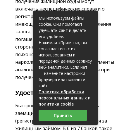
получения жилищной ссуды могут
включать неспецифические справки о
регистрации, (прописке), наличии
Мы используем файлы
имеющегося имущества для оформления
cookie. Они помогают
улучшать сайт и делать
залога, выписки по депозитам,
его удобнее.
погашенные кредитные договора
Нажимая «Принять», вы
сторонних банков, формы из
соглашаетесь с их
психоневрологического и
использованием и
передачей данных сервису
наркологического диспансера (документы
веб-аналитики. Если нет
аналогичны тем, которые выдаются при
— измените настройки
получении прав).
браузера или покиньте
сайт.
Политика обработки
Удостоверение личности
персональных данных и
политика cookie
Быстрое одобрение могут получить
заемщики, имеющие прописку
Принять
(регистрацию) в регионе обращения за
жилищным займом. В 6 из 7 банков такое