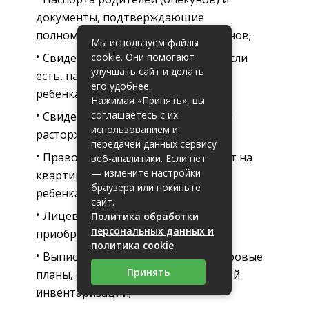
документы, подтверждающие
полномочия усыновителей и опекунов;
Мы используем файлы
cookie. Они помогают
Свидетельство о рождении или, если
улучшать сайт и делать
есть, паспорт не достигшего 18 лет
его удобнее.
ребенка;
Нажимая «Принять», вы
соглашаетесь с их
Свидетельство о заключении (или
использованием и
расторжении) брака;
передачей данных сервису
Правоустанавливающий документ на
веб-аналитики. Если нет
— измените настройки
квартиру, в котором указана доля
браузера или покиньте
ребенка;
сайт.
Лицевые счета на покупаемую и
Политика обработки
персональных данных и
приобретаемую квартиры;
политика cookie
Выписки из домовых книг, кадастровые
Принять
планы, справки из бюро технической
инвентаризации;