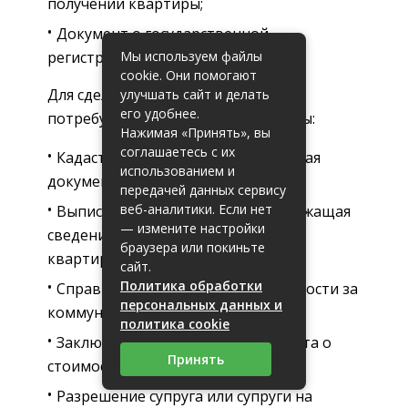
получении квартиры;
Документ о государственной
Мы используем файлы
регистрации договора дарения.
cookie. Они помогают
Для сделки по продаже квартиры
улучшать сайт и делать
его удобнее.
потребуются следующие документы:
Нажимая «Принять», вы
соглашаетесь с их
Кадастровый паспорт и техническая
использованием и
документация;
передачей данных сервису
веб-аналитики. Если нет
Выписка из домовой книги, содержащая
— измените настройки
сведения о зарегистрированных в
браузера или покиньте
квартире лицах;
сайт.
Политика обработки
Справка об отсутствии задолженности за
персональных данных и
коммунальные услуги;
политика cookie
Заключение независимого эксперта о
Принять
стоимости жилья;
Разрешение супруга или супруги на