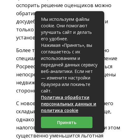
оспорить решение оценщиков можно
обратившись в комиссию в рамках
Мы используем файлы
досудебного урегулирования спора и
cookie. Они помогают
только после этого оспаривать
улучшать сайт и делать
установленную цену в суде.
его удобнее.
Нажимая «Принять», вы
Более того, к 2020 году будет создано
соглашаетесь с их
специальное экспертное подразделение
использованием и
передачей данных сервису
Росреестра, которое будет заниматься
веб-аналитики. Если нет
непосредственным определением цены
— измените настройки
недвижимости без привлечения
браузера или покиньте
сторонних оценщиков.
сайт.
Политика обработки
С нововведениями определить из чего
персональных данных и
политика cookie
складывается величина станет проще,
однако значительно увеличатся
Принять
налоговые ставки и показатели, при этом
существенно уменьшится льготная