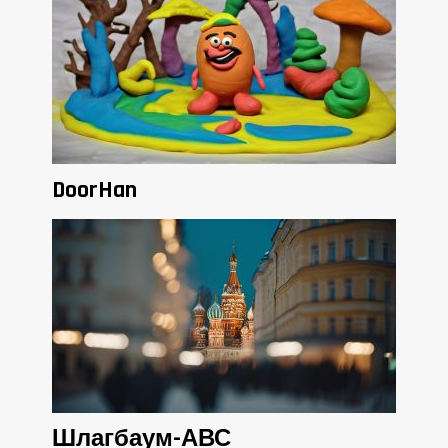
DoorHan
Шлагбаум-АВС