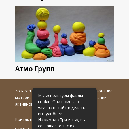
Атмо Групп
You-Part.ru
© 2016-2022 гг. Любое использование
Мы используем файлы
материалов допускается только при указании
cookie. Они помогают
активной гиперссылки на первоисточник.
улучшать сайт и делать
его удобнее.
Контакты
Нажимая «Принять», вы
соглашаетесь с их
Статьи от эксперта