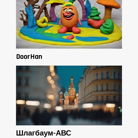
DoorHan
Шлагбаум-АВС