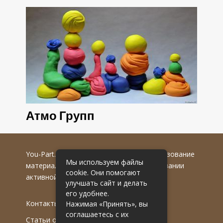
Атмо Групп
You-Part.ru
© 2016-2022 гг. Любое использование
Мы используем файлы
материалов допускается только при указании
cookie. Они помогают
активной гиперссылки на первоисточник.
улучшать сайт и делать
его удобнее.
Контакты
Нажимая «Принять», вы
соглашаетесь с их
Статьи от эксперта