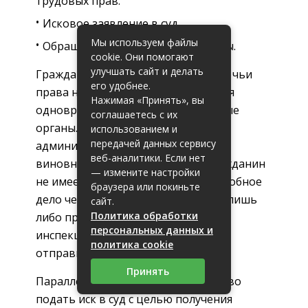
трудовых прав.
Исковое заявление в суд.
Мы используем файлы
Обращение в органы прокуратуры.
cookie. Они помогают
улучшать сайт и делать
Гражданин Российской Федерации, чьи
его удобнее.
права нарушены, может обратиться
Нажимая «Принять», вы
одновременно во все компетентные
соглашаетесь с их
органы. Предусмотрено
использованием и
передачей данных сервису
административное наказание для
веб-аналитики. Если нет
виновного лица. Но сам лично гражданин
— измените настройки
не имеет права инициировать подобное
браузера или покиньте
дело через суд. Это может сделать лишь
сайт.
Политика обработки
либо прокуратура, либо трудовая
персональных данных и
инспекция. Для этого необходимо
политика cookie
отправить жалобу в эти структуры.
Принять
Параллельно сотрудник имеет право
подать иск в суд с целью получения