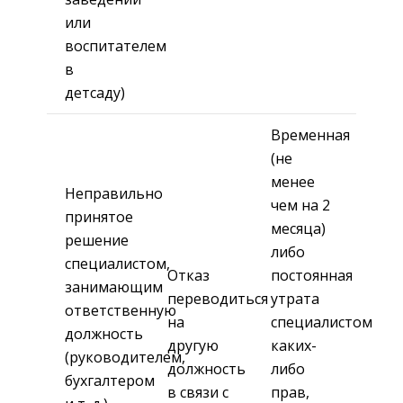
или
воспитателем
в
детсаду)
Временная
(не
менее
Неправильно
чем на 2
принятое
месяца)
решение
либо
специалистом,
Отказ
постоянная
занимающим
переводиться
утрата
ответственную
на
специалистом
должность
другую
каких-
(руководителем,
должность
либо
бухгалтером
в связи с
прав,