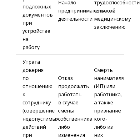
Начало
трудоспособности
подложных
предпринимательской
согласно
документов
деятельности
медицинскому
при
заключению
устройстве
на
работу
Утрата
доверия
Смерть
по
Отказ
нанимателя
отношению
продолжать
(ИП) или
к
работать
работника,
сотруднику
в случае
а также
(совершение
смены
признание
недопустимых
собственника
кого-
действий
либо
либо из
при
изменения
них