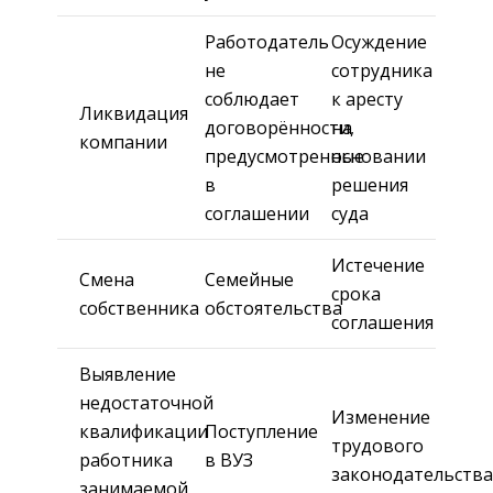
Работодатель
Осуждение
не
сотрудника
соблюдает
к аресту
Ликвидация
договорённости,
на
компании
предусмотренные
основании
в
решения
соглашении
суда
Истечение
Смена
Семейные
срока
собственника
обстоятельства
соглашения
Выявление
недостаточной
Изменение
квалификации
Поступление
трудового
работника
в ВУЗ
законодательства
занимаемой