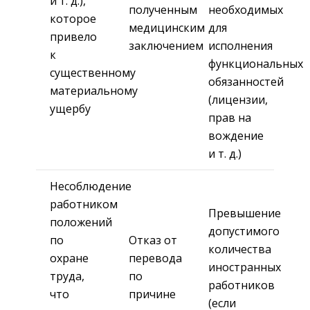
и т. д.),
полученным
необходимых
которое
медицинским
для
привело
заключением
исполнения
к
функциональных
существенному
обязанностей
материальному
(лицензии,
ущербу
прав на
вождение
и т. д.)
Несоблюдение
работником
Превышение
положений
допустимого
по
Отказ от
количества
охране
перевода
иностранных
труда,
по
работников
что
причине
(если