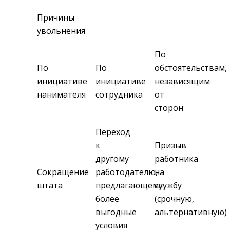
Причины
увольнения
По
По
По
обстоятельствам,
инициативе
инициативе
независящим
нанимателя
сотрудника
от
сторон
Переход
к
Призыв
другому
работника
Сокращение
работодателю,
на
штата
предлагающему
службу
более
(срочную,
выгодные
альтернативную)
условия