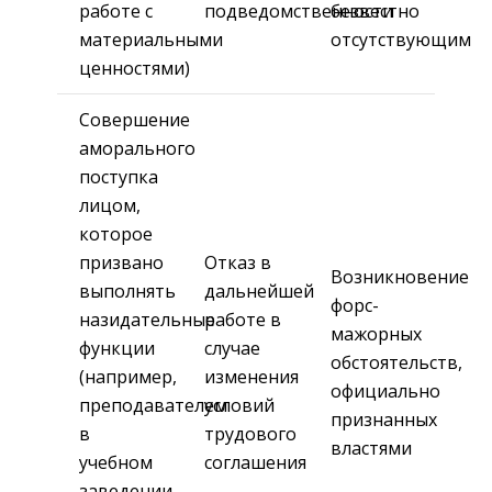
работе с
подведомственности
безвестно
материальными
отсутствующим
ценностями)
Совершение
аморального
поступка
лицом,
которое
призвано
Отказ в
Возникновение
выполнять
дальнейшей
форс-
назидательные
работе в
мажорных
функции
случае
обстоятельств,
(например,
изменения
официально
преподавателем
условий
признанных
в
трудового
властями
учебном
соглашения
заведении