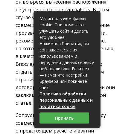
он во время вынесения распоряжения
не устроен на основную работу. В этом
случае увольнять его нельзя. Если
Мы используем файлы
cookie. Они помогают
совмещение внутреннее, а увольнение
улучшать сайт и делать
производится по основной занятости,
его удобнее.
рекомендуется предлагать вакансию,
Нажимая «Принять», вы
на которой он работает по совмещению,
соглашаетесь с их
в качестве основной именно ему.
использованием и
передачей данных сервису
Впоследствии эту должность можно
веб-аналитики. Если нет
отдать другому специалисту. Другим
— измените настройки
ограничением становится срочный
браузера или покиньте
договор. Совместителей, с которыми они
сайт.
Политика обработки
заключаются, нельзя уволить по этой
персональных данных и
статье.
политика cookie
Сотрудник, работающий по договору
Принять
совместительства, уведомляется
о предстоящем расчете и взятии