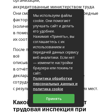
организации,
аккредитованные министерством труда.
Они смотрят на условия работы и вредные
Мы используем файлы
факторы
cookie. Они помогают
улучшать сайт и делать
(количество света, шума и пыли
его удобнее.
в помещении) и проверяют
Нажимая «Принять», вы
их соответствие нормам.
соглашаетесь с их
использованием и
После проверки эксперт
передачей данных сервису
всё
веб-аналитики. Если нет
описывает
— измените настройки
браузера или покиньте
в отчёте, а вы подаёте об этом
сайт.
декларацию в Роструд и знакомите
Политика обработки
сотрудников под подпись
персональных данных и
с результатами проверки их рабочих мест.
политика cookie
Принять
Какой период проверяет
трудовая инспекция при