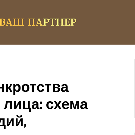
нкротства
 лица: схема
дий,