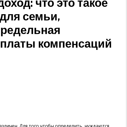
ход: что это такое
 для семьи,
предельная
ыплаты компенсаций
азличен. Для того чтобы определить, нуждаются