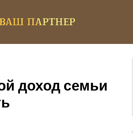
й доход семьи
ть