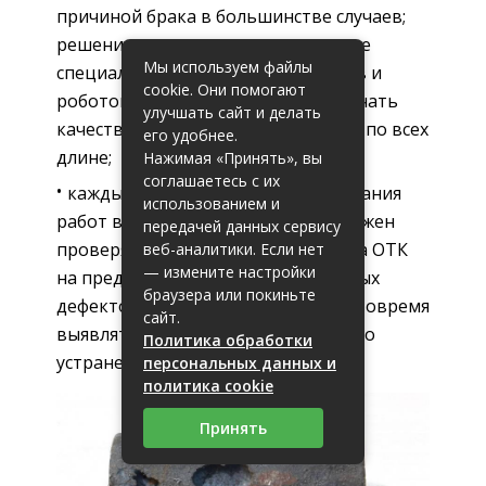
причиной брака в большинстве случаев;
решением может стать применение
Мы используем файлы
специальных сварочных автоматов и
cookie. Они помогают
роботов, которые позволяют получать
улучшать сайт и делать
качественный и равномерный шов по всех
его удобнее.
длине;
Нажимая «Принять», вы
соглашаетесь с их
каждый сварной шов после окончания
использованием и
работ в обязательном порядке должен
передачей данных сервису
проверяться специалистами отдела ОТК
веб-аналитики. Если нет
— измените настройки
на предмет наличия скрытых и явных
браузера или покиньте
дефектов; данная мера позволяет вовремя
сайт.
выявлять и предпринимать меры по
Политика обработки
устранению брака.
персональных данных и
политика cookie
Принять