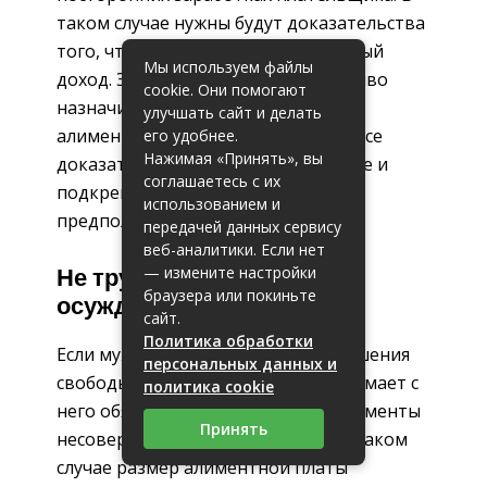
таком случае нужны будут доказательства
того, что плательщик имеет скрытый
Мы используем файлы
доход. Это поможет суду справедливо
cookie. Они помогают
назначить сумму выплачиваемых
улучшать сайт и делать
алиментов. Самое главное, чтобы все
его удобнее.
Нажимая «Принять», вы
доказательства были обоснованные и
соглашаетесь с их
подкреплены фактами, а не просто
использованием и
предположительные.
передачей данных сервису
веб-аналитики. Если нет
— измените настройки
Не трудоустроенный
браузера или покиньте
осуждённый
сайт.
Политика обработки
Если мужчина находит в местах лишения
персональных данных и
свободы, то это совершенно не снимает с
политика cookie
него обязанности выплачивать алименты
Принять
несовершеннолетнему ребёнку. В таком
случае размер алиментной платы