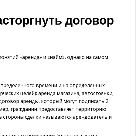
асторгнуть договор
онятий «аренда» и «найм», однако на самом
 определенного времени и на определенных
ческих целей): аренда магазина, автостоянки,
ся договор аренды, который могут подписать 2
имер, гражданин предоставляет территорию
ае стороны сделки называются арендодатель и
ния жилого помещения (квартиры, дома,