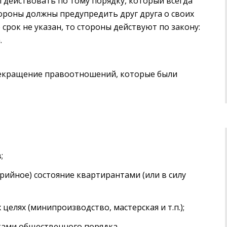
 действовать по тому порядку, который всегда
ороны должны предупредить друг друга о своих
 срок не указан, то стороны действуют по закону:
.
екращение правоотношений, которые были
;
ийное) состояние квартирантами (или в силу
елях (минипроизводство, мастерская и т.п.);
тами общественного порядка.