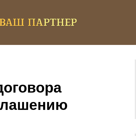
договора
глашению