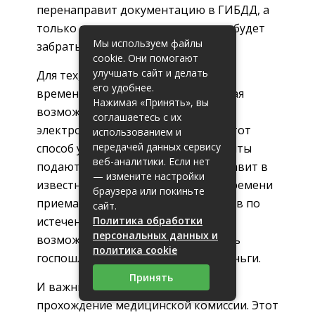
перенаправит документацию в ГИБДД, а
только по возвращении их можно будет
Мы используем файлы
забрать.
cookie. Они помогают
улучшать сайт и делать
Для тех, кто сильно дорожит своим
его удобнее.
временем, недавно появилась новая
Нажимая «Принять», вы
возможность воспользоваться
соглашаетесь с их
электронным порталом Госуслуг. Этот
использованием и
передачей данных сервису
способ удобен тем, что все документы
веб-аналитики. Если нет
подаются онлайн. Программа поставит в
— измените настройки
известность о конкретном дне и времени
браузера или покиньте
приема в пункте выдачи новых прав по
сайт.
истечении срока. К тому же есть
Политика обработки
персональных данных и
возможность прямо здесь оплатить
политика cookie
госпошлину, сэкономив время и деньги.
Принять
И важным моментом остается
прохождение медицинской комиссии. Этот