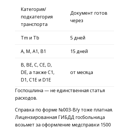
Категория/
Документ готов
подкатегория
через
транспорта
Tm и Tb
5 дней
A, M, А1, B1
15 дней
B, BE, C, CE, D,
DE, а также C1,
от месяца
D1, C1E и D1E
Госпошлина — не единственная статья
расходов.
Справка по форме №003-В/у тоже платная.
Лицензированная ГИБДД госбольница
возьмет за оформление медсправки 1500