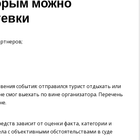
торым можно
тевки
артнеров;
вения события: отправился турист отдыхать или
 не смог выехать по вине организатора. Перечень
не.
едств зависит от оценки факта, категории и
ла с объективными обстоятельствами в суде