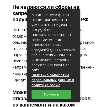
Не являются ли сборы на
капремонт
Мы используем файлы
нарушением конституции РФ
cookie. Они помогают
улучшать сайт и делать
Нет, это обязательство гражданина –
его удобнее.
Нажимая «Принять», вы
содержать свою собственность и
соглашаетесь с их
общедомовую собственность в исправном
использованием и
состоянии. Наоборот, может считаться
передачей данных сервису
нарушением прав других жителей дома
веб-аналитики. Если нет
— измените настройки
неуплата обязательного взноса на
браузера или покиньте
капремонт. За такие действия собственник
сайт.
квартиры может нести
Политика обработки
юридическую ответственность.
персональных данных и
политика cookie
Может ли собственник
Принять
отказаться от уплаты взносов
на капремонт и на каком