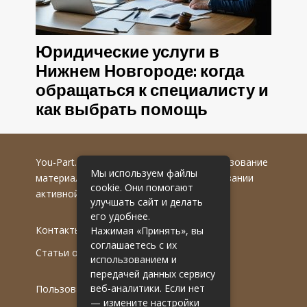
Юридические услуги в
Нижнем Новгороде: когда
обращаться к специалисту и
как выбрать помощь
You-Part.ru
© 2016-2022 гг. Любое использование
Мы используем файлы
материалов допускается только при указании
cookie. Они помогают
активной гиперссылки на первоисточник.
улучшать сайт и делать
его удобнее.
Контакты
Нажимая «Принять», вы
соглашаетесь с их
Статьи от эксперта
использованием и
передачей данных сервису
веб-аналитики. Если нет
Пользовательское соглашение
— измените настройки