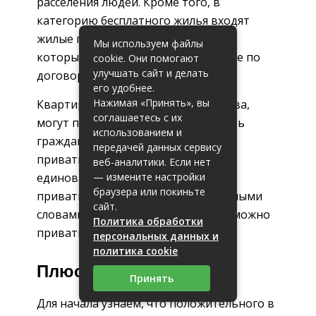
расселения людей. Кроме того, в
категорию бесплатного жилья входят
жилые площадки, предназначение
Мы используем файлы
которых социальное использование по
cookie. Они помогают
улучшать сайт и делать
договору соц. найма.
его удобнее.
Нажимая «Принять», вы
Квартиры, арендуемые у государства,
соглашаетесь с их
могут передаваться в собственность
использованием и
гражданам через процедуру
передачей данных сервису
приватизации. Но это право
веб-аналитики. Если нет
— измените настройки
единовременное. С 2017 года
браузера или покиньте
приватизация стала бессрочной. Иными
сайт.
словами бесплатную жилплощадь можно
Политика обработки
приватизировать в любое время.
персональных данных и
политика cookie
Плюсы и минусы
Принять
Для начала узнаем, что положительного в