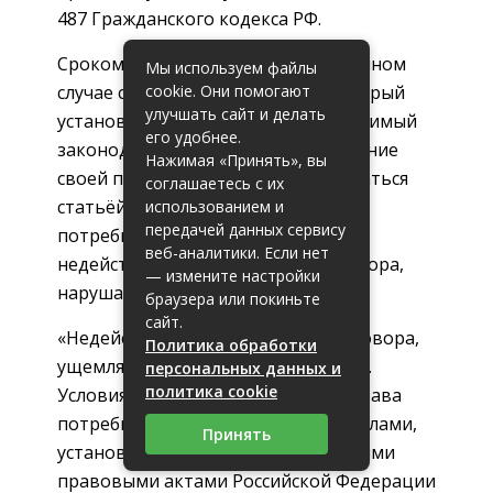
487 Гражданского кодекса РФ.
Сроком исполнения договора в данном
Мы используем файлы
случае следует считать не тот, который
cookie. Они помогают
улучшать сайт и делать
установлен организацией, а допустимый
его удобнее.
законодательством. В подтверждение
Нажимая «Принять», вы
своей правоты можно воспользоваться
соглашаетесь с их
статьёй 16 Закона о защите прав
использованием и
передачей данных сервису
потребителей, которая признает
веб-аналитики. Если нет
недействительными условия договора,
— измените настройки
нарушающие права потребителя.
браузера или покиньте
сайт.
«Недействительность условий договора,
Политика обработки
ущемляющих права потребителя 1.
персональных данных и
политика cookie
Условия договора, ущемляющие права
потребителя по сравнению с правилами,
Принять
установленными законами или иными
правовыми актами Российской Федерации