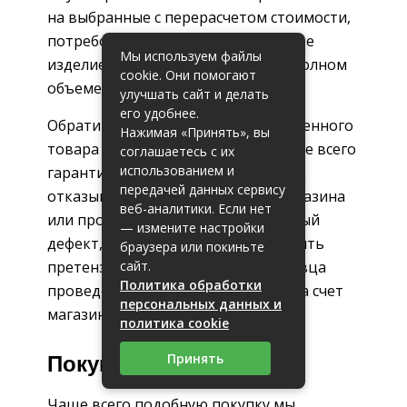
на выбранные с перерасчетом стоимости,
потребовать скидку на бракованное
Мы используем файлы
изделие или же возврата денег в полном
cookie. Они помогают
объеме.
улучшать сайт и делать
его удобнее.
Обратиться с возвратом некачественного
Нажимая «Принять», вы
товара покупатель может в течение всего
соглашаетесь с их
использованием и
гарантийного срока. Если продавец
передачей данных сервису
отказывается признавать вину магазина
веб-аналитики. Если нет
или производителя за обнаруженный
— измените настройки
дефект, покупатель вправе составить
браузера или покиньте
претензию и потребовать у продавца
сайт.
Политика обработки
проведения экспертизы качества за счет
персональных данных и
магазина.
политика cookie
Принять
Покупка
Чаще всего подобную покупку мы