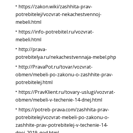
https://zakon.wiki/zashhita-prav-
potrebitelej/vozvrat-nekachestvennoj-
mebeli.html
https://info-potrebitel.ru/vozvrat-
mebeli.html
http://prava-
potrebitelya.ru/nekachestvennaja-mebel.php
http://PravaPot.ru/tovar/vozvrat-
obmen/mebeli-po-zakonu-o-zashhite-prav-
potrebitelej.html
https://PravKlient.ru/tovary-uslugi/vozvrat-
obmen/mebeli-v-techenie-14-dnej.html
https://potreb-prava.com/zashhita-prav-
potrebitelej/vozvrat-mebeli-po-zakonu-o-
zashhite-prav-potrebitelej-v-techenie-14-
dnej-2019-god.html