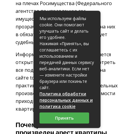
на плечах Росимущества (Федерального
агентства по управлению гос.
имуществом). С целью повышения
Мы используем файлы
cookie. Они помогают
прозрачности проводимых торгов на них
улучшать сайт и делать
в обязательном порядке присутствует
его удобнее.
судебный пристав.
Нажимая «Принять», вы
соглашаетесь с их
Информация о будущих торгах является
использованием и
открытой для всех граждан. Просмотреть
передачей данных сервису
веб-аналитики. Если нет
все подобные мероприятия можно на
— измените настройки
сайте torgi.gov.ru. Как показывает
браузера или покиньте
практика, почти 90% всех исполнительных
сайт.
производств по объектам недвижимости
Политика обработки
персональных данных и
приходится именно на ипотечные
политика cookie
квартиры.
Принять
Почему может быть
произведен арест квартиры