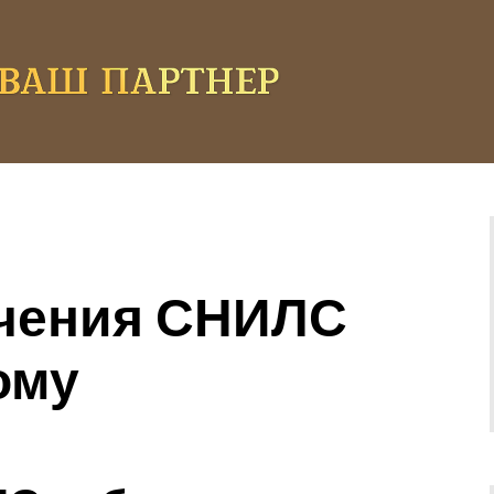
учения СНИЛС
ому