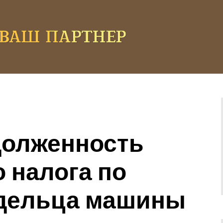
адолженность
 налога по
дельца машины