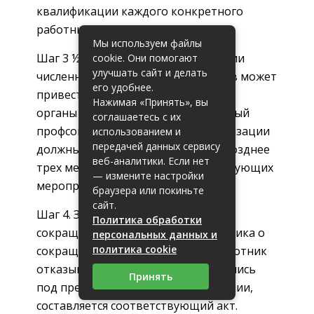
квалификации каждого конкретного
работника.
Мы используем файлы
Шаг 3 ½. Если решение о сокращении
cookie. Они помогают
улучшать сайт и делать
численности или штата работников может
его удобнее.
привести к массовым увольнениям,
Нажимая «Принять», вы
органы службы занятости и выборный
соглашаетесь с их
профсоюзный орган данной организации
использованием и
передачей данных сервису
должны быть предупреждены не позднее
веб-аналитики. Если нет
трех месяцев до начала соответствующих
— измените настройки
мероприятий.
браузера или покиньте
сайт.
Шаг 4. За два месяца до самого
Политика обработки
сокращения предупредить сотрудника о
персональных данных и
политика cookie
сокращении под расписку. Если работник
отказывается поставить свою подпись
Принять
под предупреждением об увольнении,
составляется соответствующий акт.