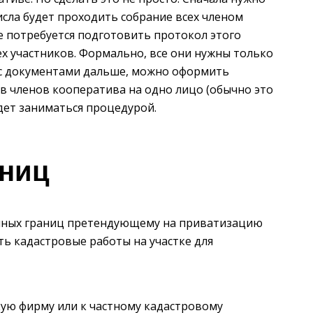
исла будет проходить собрание всех членом
е потребуется подготовить протокол этого
ех участников. Формально, все они нужны только
я с документами дальше, можно оформить
в членов кооператива на одно лицо (обычно это
дет заниматься процедурой.
аниц
нных границ претендующему на приватизацию
ть кадастровые работы на участке для
кую фирму или к частному кадастровому