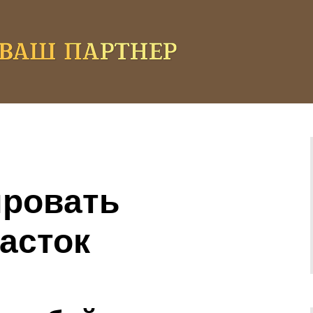
ировать
асток