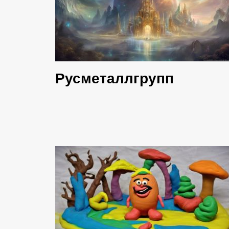
Русметаллгрупп