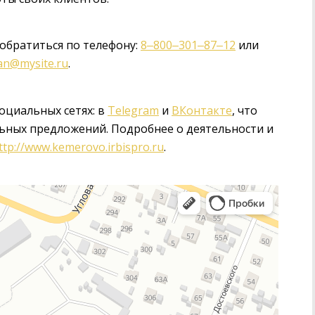
обратиться по телефону:
8‒800‒301‒87‒12
или
an@mysite.ru
.
оциальных сетях: в
Telegram
и
ВКонтакте
, что
льных предложений. Подробнее о деятельности и
ttp://www.kemerovo.irbispro.ru
.