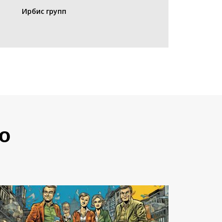
Ирбис групп
о