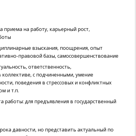
а приема на работу, карьерный рост,
аботы
циплинарные взыскания, поощрения, опыт
мативно-правовой базы, самосовершенствование
туальность, ответственность,
 коллективе, с подчиненными, умение
ности, поведения в стрессовых и конфликтных
м и т.п.
та работы: для предъявления в государственный
срока давности, но представить актуальный по