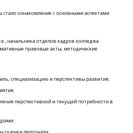
ы стало ознакомление с основными аспектами
а , начальника отделов кадров колледжа
рмативные правовые акты, методические
филь, специализацию и перспективы развития;
иятия;
еления перспективной и текущей потребности в
драми;
ды оценки персонала;