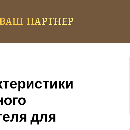
ктеристики
ного
еля для