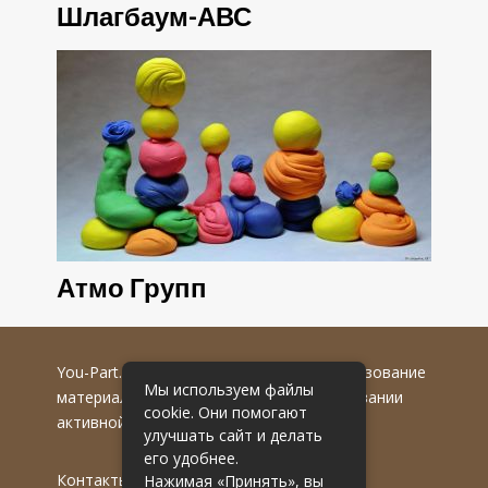
Шлагбаум-АВС
Атмо Групп
You-Part.ru
© 2016-2022 гг. Любое использование
Мы используем файлы
материалов допускается только при указании
cookie. Они помогают
активной гиперссылки на первоисточник.
улучшать сайт и делать
его удобнее.
Контакты
Нажимая «Принять», вы