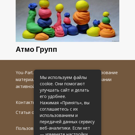
Атмо Групп
You-Part.ru
© 2016-2022 гг. Любое использование
Мы используем файлы
материалов допускается только при указании
cookie. Они помогают
активной гиперссылки на первоисточник.
улучшать сайт и делать
его удобнее.
Контакты
Нажимая «Принять», вы
соглашаетесь с их
Статьи от эксперта
использованием и
передачей данных сервису
веб-аналитики. Если нет
Пользовательское соглашение
— измените настройки