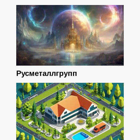
Русметаллгрупп