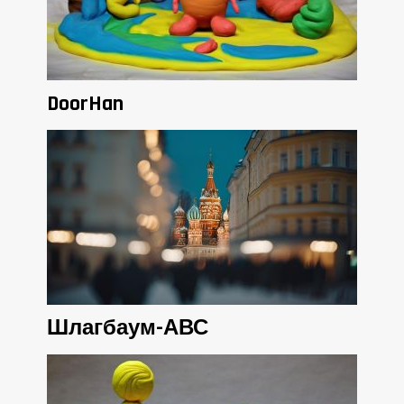
DoorHan
Шлагбаум-АВС