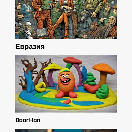
Евразия
DoorHan