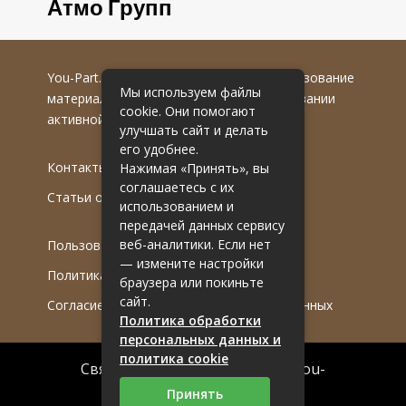
Атмо Групп
You-Part.ru
© 2016-2022 гг. Любое использование
Мы используем файлы
материалов допускается только при указании
cookie. Они помогают
активной гиперссылки на первоисточник.
улучшать сайт и делать
его удобнее.
Контакты
Нажимая «Принять», вы
соглашаетесь с их
Статьи от эксперта
использованием и
передачей данных сервису
веб-аналитики. Если нет
Пользовательское соглашение
— измените настройки
Политика обработки ПДн
браузера или покиньте
сайт.
Согласие на обработку персональных данных
Политика обработки
персональных данных и
политика cookie
Связаться с редакцией сайта: you-
part.ru@mailwebsite.ru
Принять