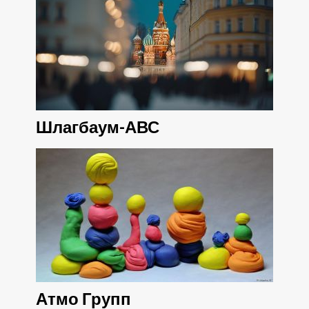
Шлагбаум-АВС
Атмо Групп