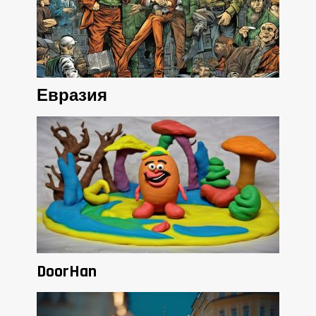
Евразия
DoorHan