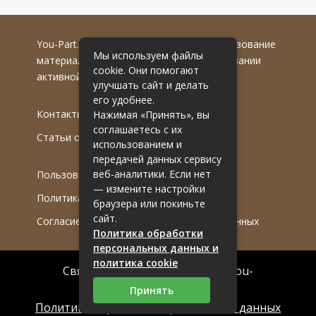
You-Part.ru
© 2016-2022 гг. Любое использование
Мы используем файлы
материалов допускается только при указании
cookie. Они помогают
активной гиперссылки на первоисточник.
улучшать сайт и делать
его удобнее.
Контакты
Нажимая «Принять», вы
соглашаетесь с их
Статьи от эксперта
использованием и
передачей данных сервису
веб-аналитики. Если нет
Пользовательское соглашение
— измените настройки
Политика обработки ПДн
браузера или покиньте
сайт.
Согласие на обработку персональных данных
Политика обработки
персональных данных и
политика cookie
Связаться с редакцией сайта: you-
part.ru@mailwebsite.ru
Принять
Политика обработки персональных данных