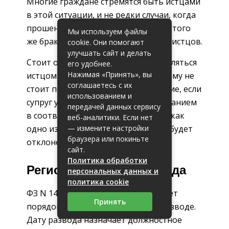
Многие граждане стремятся быть истцами
в этой ситуации, и не редки случаи, когда
прошение о расторжении одного и того
Мы используем файлы
же брака поступает от двух разных истцов.
cookie. Они помогают
улучшать сайт и делать
Стоит отметить: разницы в том, являться
его удобнее.
Нажимая «Принять», вы
истцом или ответчиком, нет. Поэтому не
соглашаетесь с их
стоит подавать встречное заявление, если
использованием и
супруг уже обратился с этим требованием
передачей данных сервису
в соответствующий орган, потому как
веб-аналитики. Если нет
— измените настройки
одно из заявлений в любом случае будет
браузера или покиньте
отклонено.
сайт.
Политика обработки
Регистрирование развода
персональных данных и
политика cookie
ФЗ N 143-ФЗ от 15.11.1997 регулирует
Принять
порядок оформления решения о разводе.
Дату развода назначает должностное