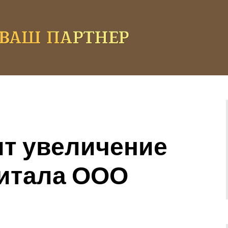
ит увеличение
питала ООО