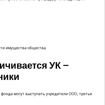
ти имущества общества.
личивается УК —
ники
фонда могут выступать учредители ООО, третье