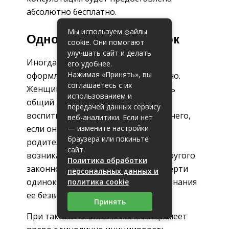
абсолютно бесплатно.
Мы используем файлы
Односторонний порядок
cookie. Они помогают
улучшать сайт и делать
Иногда папа вправе осуществить
его удобнее.
Нажимая «Принять», вы
оформление в ЗАГСе самостоятельно.
соглашаетесь с их
Женщина, с которой у мужчины есть
использованием и
общий ребенок, не уполномочена
передачей данных сервису
воспитывать и содержать малолетнего,
веб-аналитики. Если нет
— измените настройки
если она недееспособна, лишена
браузера или покиньте
родительского положения. Также
сайт.
возникает необходимость найти другого
Политика обработки
законного представителя после смерти
персональных данных и
одинокой матери или в случае признания
политика cookie
ее безвестно исчезнувшей.
Принять
При таких обстоятельствах отец имеет